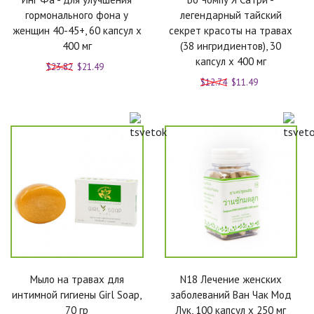
гормонального фона у
легендарный тайский
женщин 40-45+, 60 капсул х
секрет красоты на травах
400 мг
(38 ингридиентов), 30
капсул х 400 мг
$23.82
$21.49
$12.74
$11.49
Мыло на травах для
N18 Лечение женских
интимной гигиены Girl Soap,
заболеваний Ван Чак Мод
70 гр
Лук, 100 капсул x 250 мг