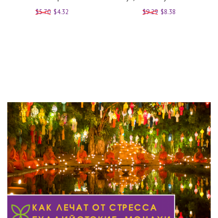
$5.70
$4.32
$9.29
$8.38