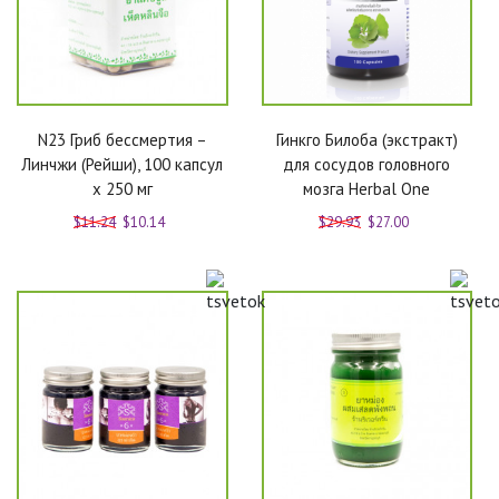
N23 Гриб бессмертия –
Гинкго Билоба (экстракт)
Линчжи (Рейши), 100 капсул
для сосудов головного
x 250 мг
мозга Herbal One
$11.24
$10.14
$29.93
$27.00