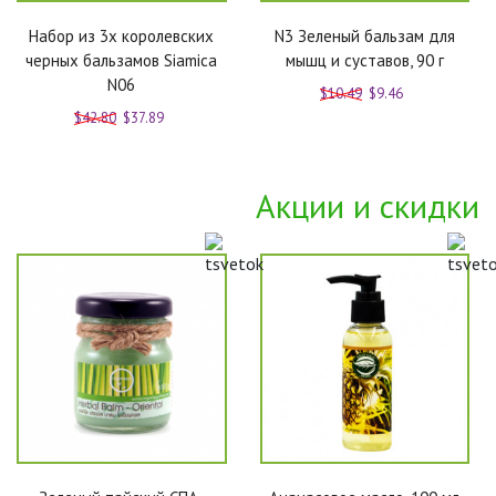
Набор из 3х королевских
N3 Зеленый бальзам для
черных бальзамов Siamica
мышц и суставов, 90 г
N06
$10.49
$9.46
$42.80
$37.89
Акции и скидки