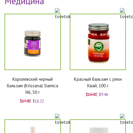
Медицина
Королевский черный
Красный бальзам с реки
бальзам (Krissana) Siamica
Квай, 100 г
N6, 50 г
$10.90
$9.46
$17.98
$16.22