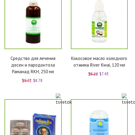
Средство для лечения
Кокосовое масло холодного
десен и пародонтоза
отжима River Kwai, 120 мл
Раманад RKH, 250 мл
$8.24
$7.43
$9.73
$8.78