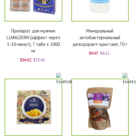
Препарат для мужчин
Минеральный
LIANGZERN (эффект через
антибактериальный
5-10 минут), 7 табл х 1000
дезодорант-кристалл, 70 г
мг
$4.57
$4.12
$26.22
$23.65