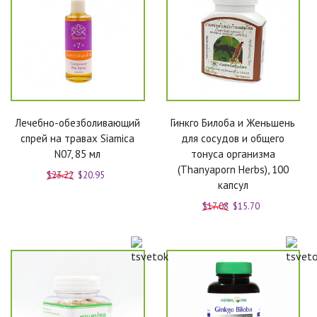
Лечебно-обезболивающий
Гинкго Билоба и Женьшень
спрей на травах Siamica
для сосудов и общего
N07, 85 мл
тонуса организма
(Thanyaporn Herbs), 100
$23.22
$20.95
капсул
$17.08
$15.70