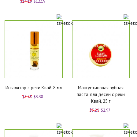
$14.19
$12.19
Ингалятор с реки Квай, 8 мл
Мангустиновая зубная
паста для десен с реки
$3.75
$3.38
Квай, 25 г
$3.29
$2.97