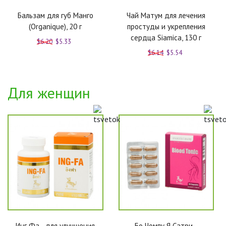
Бальзам для губ Манго
Чай Матум для лечения
(Organique), 20 г
простуды и укрепления
сердца Siamica, 130 г
$6.20
$5.33
$6.14
$5.54
Для женщин
Инг Фа - для улучшения
Бо Чомпу Я Сатри -