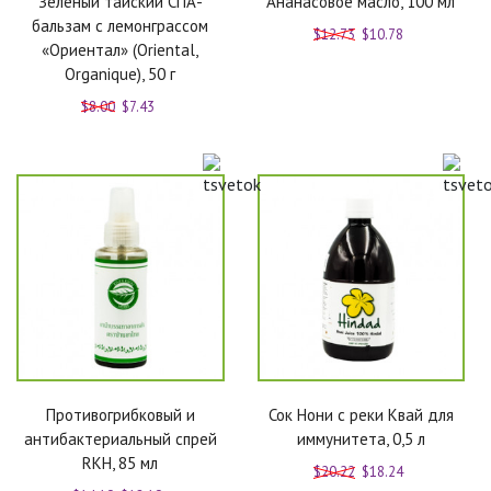
Зеленый тайский СПА-
Ананасовое масло, 100 мл
бальзам с лемонграссом
$12.73
$10.78
«Ориентал» (Oriental,
Organique), 50 г
$8.00
$7.43
Противогрибковый и
Сок Нони с реки Квай для
антибактериальный спрей
иммунитета, 0,5 л
RKH, 85 мл
$20.22
$18.24