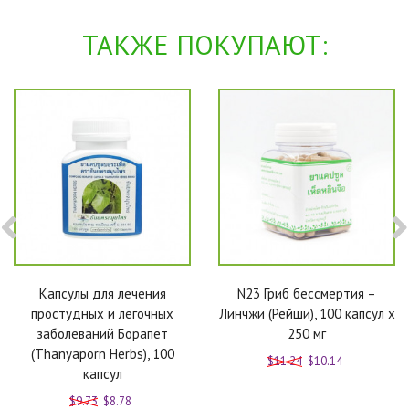
ТАКЖЕ ПОКУПАЮТ:
Капсулы для лечения
N23 Гриб бессмертия –
простудных и легочных
Линчжи (Рейши), 100 капсул x
заболеваний Борапет
250 мг
(Thanyaporn Herbs), 100
$11.24
$10.14
капсул
$9.73
$8.78