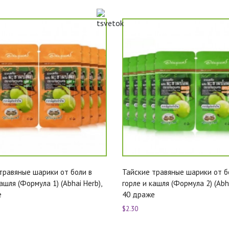
травяные шарики от боли в
Тайские травяные шарики от б
ашля (Формула 1) (Abhai Herb),
горле и кашля (Формула 2) (Abha
е
40 драже
$2.30