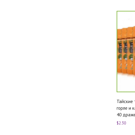
Тайские 
горле и к
40 драж
$2.30