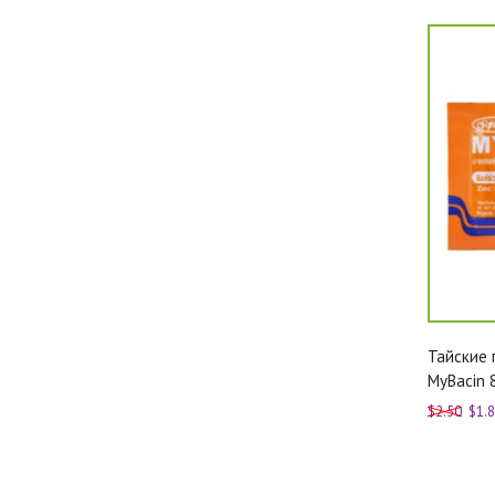
Тайские 
MyBacin 
$2.50
$1.