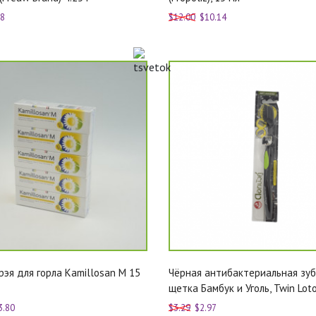
68
$12.00
$10.14
рэя для горла Kamillosan M 15
Чёрная антибактериальная зу
щетка Бамбук и Уголь, Twin Lot
3.80
$3.29
$2.97