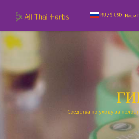
RU / $ USD
Наши 
ГИ
Средства по уходу за полост