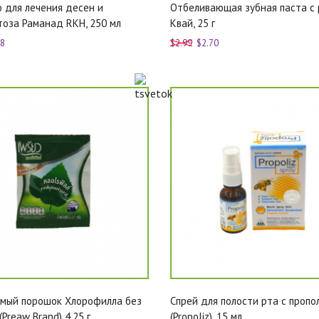
 для лечения десен и
Отбеливающая зубная паста с 
оза Раманад RKH, 250 мл
Квай, 25 г
78
$2.99
$2.70
имый порошок Хлорофилла без
Спрей для полости рта с пропо
Preaw Brand) 4.25 г
(Propoliz), 15 мл