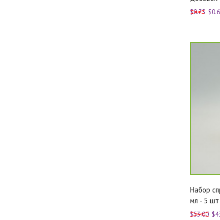
$0.75
$0.
Набор сп
мл - 5 шт
$53.00
$4