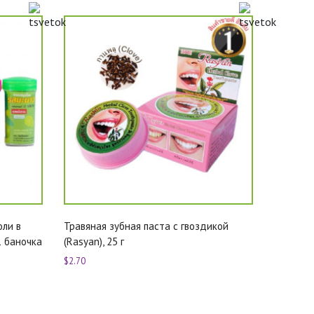
оли в
Травяная зубная паста с гвоздикой
1 баночка
(Rasyan), 25 г
$2.70