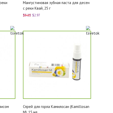
реки
Мангустиновая зубная паста для десен
с реки Квай, 25 г
$3.29
$2.97
лисом
Спрей для горла Камилосан (Kamillosan
M), 15 мл