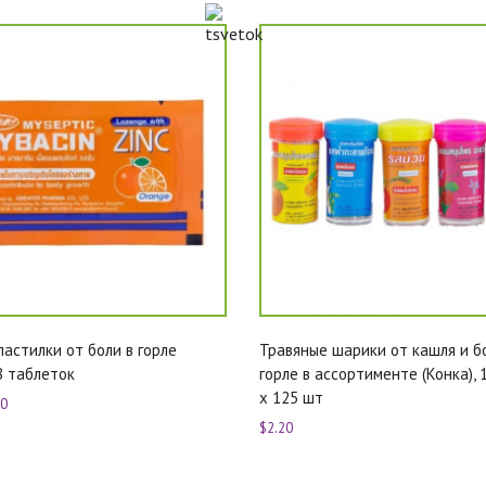
пастилки от боли в горле
Травяные шарики от кашля и б
8 таблеток
горле в ассортименте (Конка), 
х 125 шт
80
$2.20