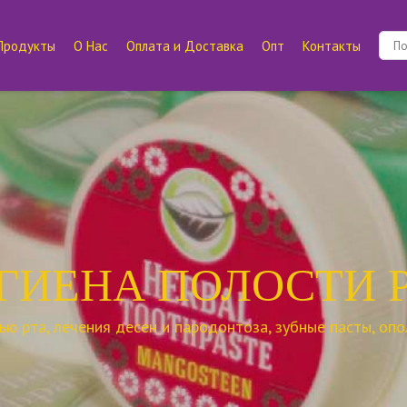
Продукты
О Нас
Оплата и Доставка
Опт
Контакты
ГИЕНА ПОЛОСТИ 
ью рта, лечения десен и пародонтоза, зубные пасты, опол