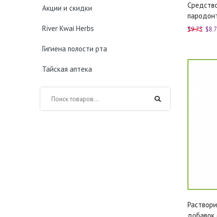
Средство
Акции и скидки
пародонт
River Kwai Herbs
$9.73
$8.
Гигиена полости рта
Тайская аптека
Раствор
добавок (