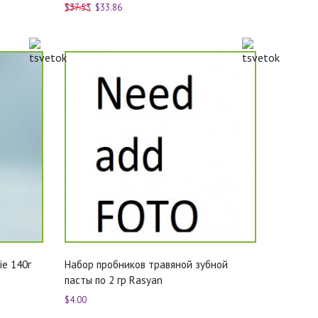
$37.53
$33.86
ie 140г
Набор пробников травяной зубной
пасты по 2 гр Rasyan
$4.00