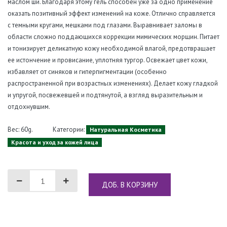
маслом ши. Благодаря этому гель способен уже за одно применение
оказать позитивный эффект изменений на коже. Отлично справляется
с темными кругами, мешками под глазами. Выравнивает заломы в
области сложно поддающихся коррекции мимических морщин. Питает
и тонизирует деликатную кожу необходимой влагой, предотвращает
ее истончение и провисание, уплотняя тургор. Освежает цвет кожи,
избавляет от синяков и гиперпигментации (особенно
распространенной при возрастных изменениях). Делает кожу гладкой
и упругой, посвежевшей и подтянутой, а взгляд выразительным и
отдохнувшим.
Вес: 60g.
Категории:
Натуральная Косметика
Красота и уход за кожей лица
ДОБ. В КОРЗИНУ