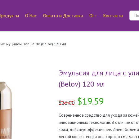
Продукты
О Нас
Оплата и Доставка
Опт
Контакты
ым муцином Han Jia Ne (Belov) 120 мл
Эмульсия для лица с ул
(Belov) 120 мл
$19.59
$22.00
Современное средство для ухода за кожей
инновационных технологий. В отличие от о
кожи, действуя эффективнее. Имеет более ж
лёгкой консистенции она хорошо смягчает к