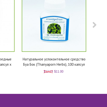
вредные
Натуральное успокоительное средство
Спрэй 
апсул x
Буа Бок (Thanyaporn Herbs), 100 капсул
$12.19
$11.00