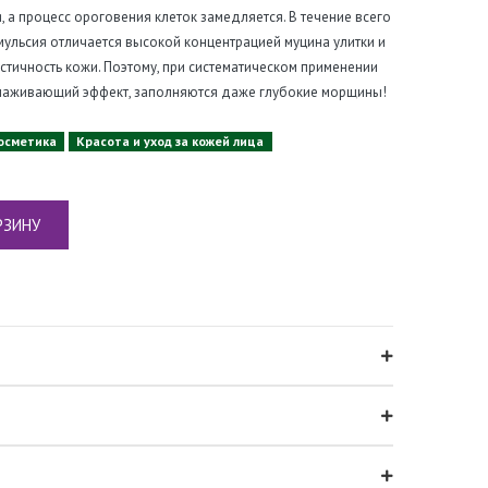
я, а процесс ороговения клеток замедляется. В течение всего
ульсия отличается высокой концентрацией муцина улитки и
стичность кожи. Поэтому, при систематическом применении
олаживающий эффект, заполняются даже глубокие морщины!
осметика
Красота и уход за кожей лица
РЗИНУ