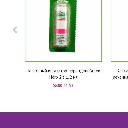
ьзам для
Назальный ингалятор-карандаш Green
Капсу
 г
Herb 2 в 1, 2 мл
лечения
$1.80
$1.60