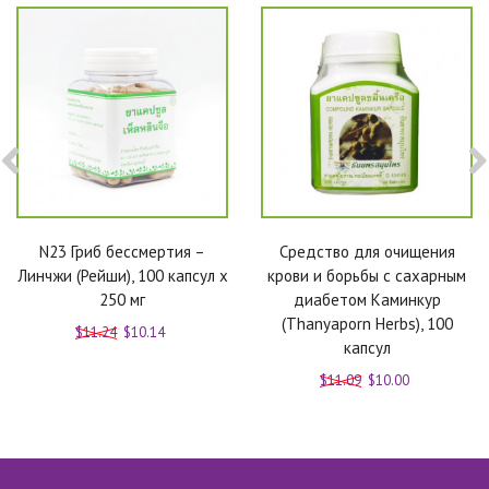
N23 Гриб бессмертия –
Средство для очищения
Линчжи (Рейши), 100 капсул x
крови и борьбы с сахарным
250 мг
диабетом Каминкур
(Thanyaporn Herbs), 100
$11.24
$10.14
капсул
$11.09
$10.00