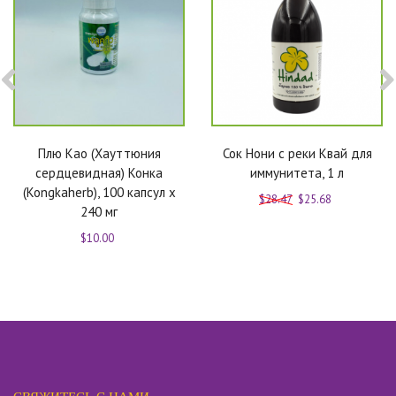
Плю Као (Хауттюния
Сок Нони с реки Квай для
сердцевидная) Конка
иммунитета, 1 л
(Kongkaherb), 100 капсул x
$28.47
$25.68
240 мг
$10.00