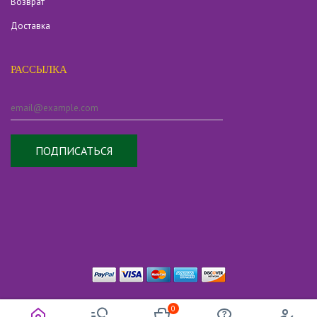
Возврат
Доставка
РАССЫЛКА
ПОДПИСАТЬСЯ
©
allThaiHerbs
| All Rights Reserved
0