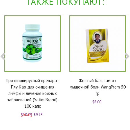
ТАКЖЕ ПОКУПАЮТ:
Противовирусный препарат
Жёлтый бальзам от
Плу Као для очищения
мышечной боли WangProm 50
лимфы и лечения кожных
гр
заболеваний (Yatim Brand),
$8.00
100 капс
$10.79
$9.73