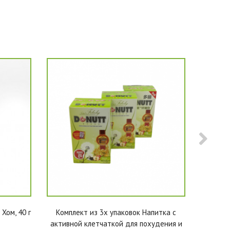
Хом, 40 г
Комплект из 3х упаковок Напитка с
Капсул
активной клетчаткой для похудения и
прос