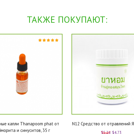
ТАКЖЕ ПОКУПАЮТ:
ные капли Thanapoom phat от
N12 Средство от отравлений Я 
йморита и синуситов, 35 г
$5.24
$4.73