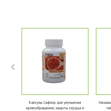
средство
Капсулы Сафлор для улучшения
Назаль
д, 25 мл
кровообращения, защиты сердца и
га