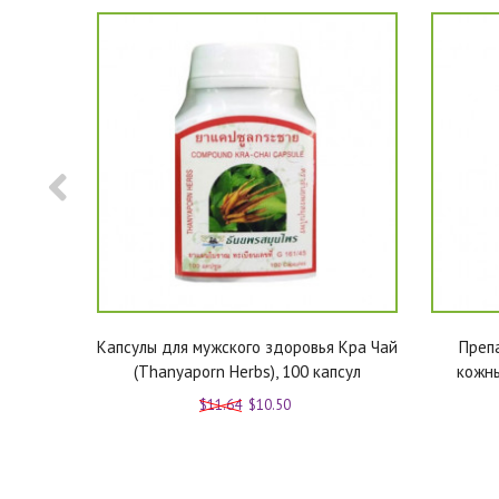
зам для
Капсулы для мужского здоровья Кра Чай
Препа
кг
(Thanyaporn Herbs), 100 капсул
кожны
$11.64
$10.50