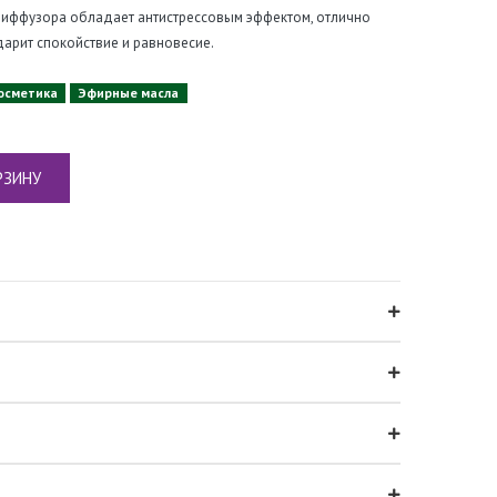
 диффузора обладает антистрессовым эффектом, отлично
дарит спокойствие и равновесие.
осметика
Эфирные масла
РЗИНУ