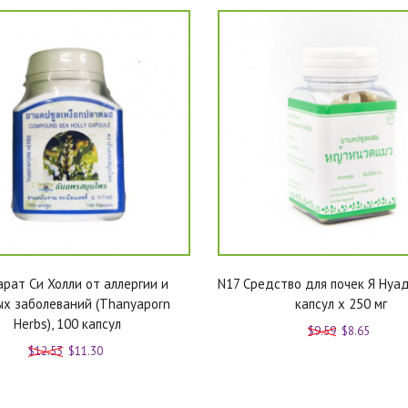
рат Си Холли от аллергии и
N17 Средство для почек Я Нуад
х заболеваний (Thanyaporn
капсул x 250 мг
Herbs), 100 капсул
$9.59
$8.65
$12.53
$11.30