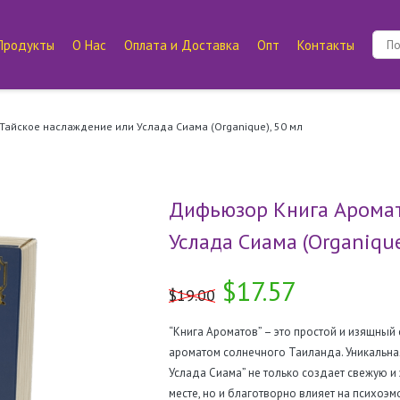
Продукты
О Нас
Оплата и Доставка
Опт
Контакты
Тайское наслаждение или Услада Сиама (Organique), 50 мл
Дифьюзор Книга Аромат
Услада Сиама (Organique
$17.57
$19.00
“Книга Ароматов” – это простой и изящны
ароматом солнечного Таиланда. Уникальн
Услада Сиама” не только создает свежую 
месте, но и благотворно влияет на психоэ