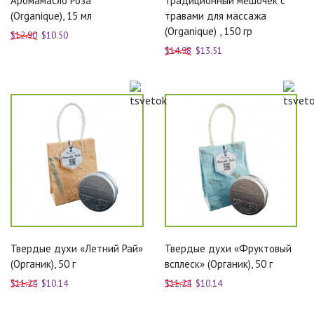
Аромамасло Роза
Традиционный мешочек c
(Organique), 15 мл
травами для массажа
(Organique) , 150 гр
$12.90
$10.50
$14.98
$13.51
Твердые духи «Летний Рай»
Твердые духи «Фруктовый
(Органик), 50 г
всплеск» (Органик), 50 г
$11.24
$10.14
$11.24
$10.14