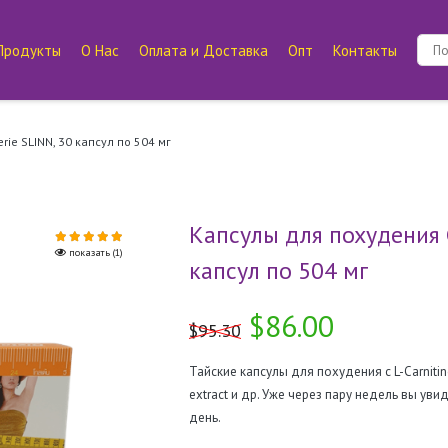
Продукты
О Нас
Оплата и Доставка
Опт
Контакты
ie SLINN, 30 капсул по 504 мг
Капсулы для похудения G
показать (1)
показать (1)
показать (1)
капсул по 504 мг
$86.00
$95.30
Тайские капсулы для похудения с L-Carnitine 
extract и др. Уже через пару недель вы увид
день.