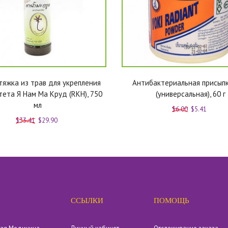
тяжка из трав для укрепления
Антибактериальная присыпк
ета Я Нам Ма Круд (RKH), 750
(универсальная), 60 г
мл
$6.00
$5.41
$33.41
$29.90
ССЫЛКИ
ПОМОЩЬ