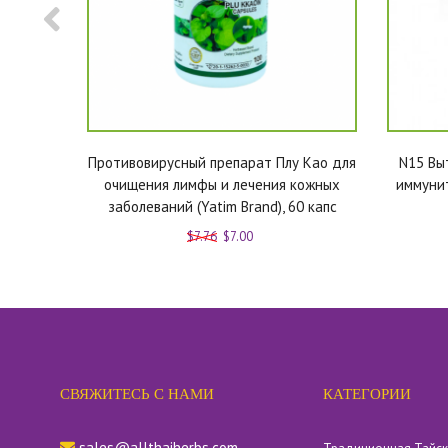
ой для
Противовирусный препарат Плу Као для
N15 Вы
t) 10
очищения лимфы и лечения кожных
иммунит
заболеваний (Yatim Brand), 60 капс
$7.76
$7.00
СВЯЖИТЕСЬ С НАМИ
КАТЕГОРИИ
sales@allthaiherbs.com