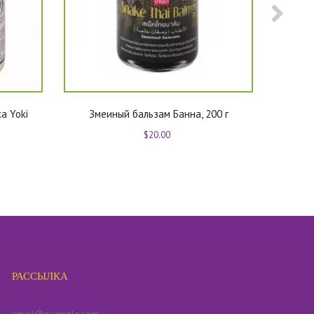
а Yoki
Змеиный бальзам Банна, 200 г
Капсул
Короно
$20.00
РАССЫЛКА