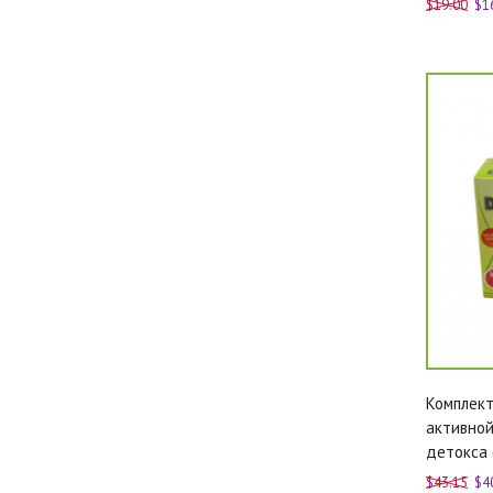
$19.00
$1
Комплект
активной
детокса 
$43.15
$4