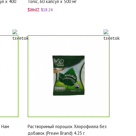
ул х 400
Tonic, 60 капсул х 500 мг
$20.22
$18.24
Я Нам
Растворимый порошок Хлорофилла без
добавок (Preaw Brand) 4.25 г