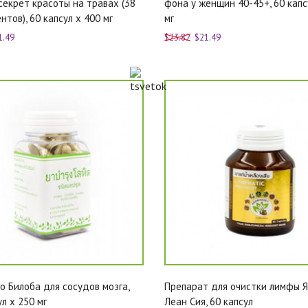
секрет красоты на травах (38
фона у женщин 40-45+, 60 капс
нтов), 60 капсул х 400 мг
мг
1.49
$23.82
$21.49
го Билоба для сосудов мозга,
Препарат для очистки лимфы 
ул x 250 мг
Леан Сия, 60 капсул