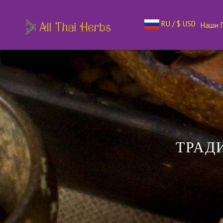
RU / $ USD
Наши 
ТРАД