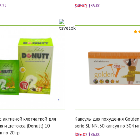
2.22
$38.80
$35.00
с активной клетчаткой для
Капсулы для похудения Golden
я и детокса (Donutt) 10
serie SLINN, 30 капсул по 504 мг
 по 20 гр.
$95.30
$86.00