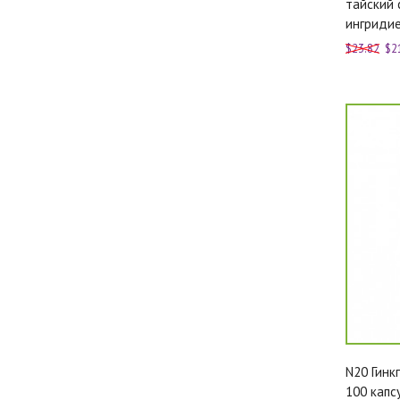
тайский 
ингридие
$23.82
$2
N20 Гинк
100 капс