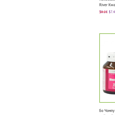
River Kwa
$8.24
$7.4
Бо Чомпу