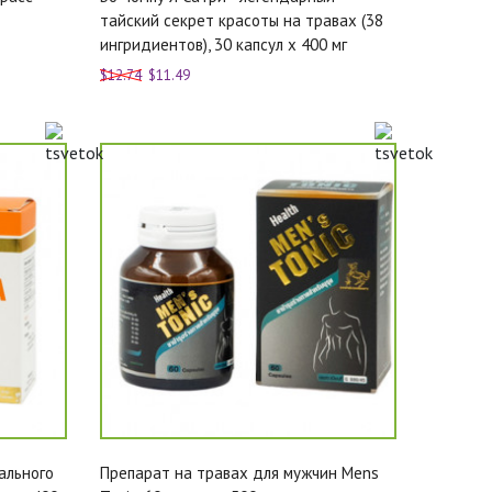
тайский секрет красоты на травах (38
ингридиентов), 30 капсул х 400 мг
$12.74
$11.49
ального
Препарат на травах для мужчин Mens