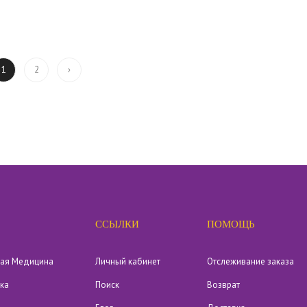
2
›
1
ССЫЛКИ
ПОМОЩЬ
кая Медицина
Личный кабинет
Отслеживание заказа
ика
Поиск
Возврат