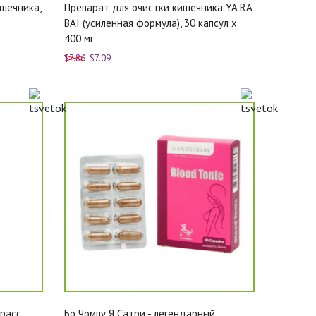
ишечника,
Препарат для очистки кишечника YA RA
BAI (усиленная формула), 30 капсул x
400 мг
$7.86
$7.09
граcс
Бо Чомпу Я Сатри - легендарный