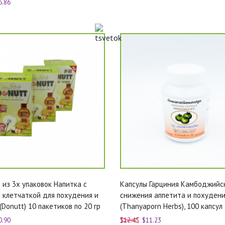
6.86
 из 3х упаковок Напитка с
Капсулы Гарциния Камбоджийс
 клетчаткой для похудения и
снижения аппетита и похуден
(Donutt) 10 пакетиков по 20 гр
(Thanyaporn Herbs), 100 капсул
0.90
$12.45
$11.23