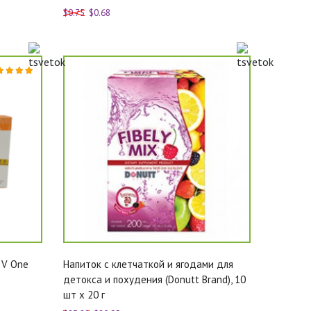
$0.75
$0.68
 V One
Напиток с клетчаткой и ягодами для
детокса и похудения (Donutt Brand), 10
шт х 20 г