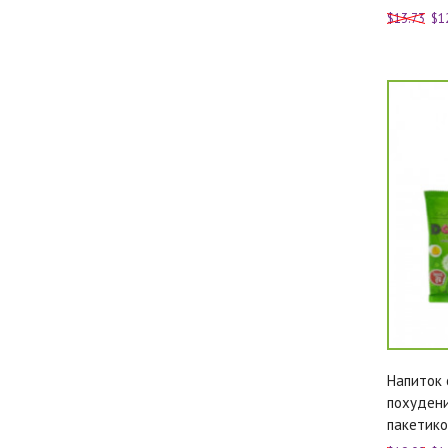
$13.73
$1
Напиток 
похудени
пакетиков