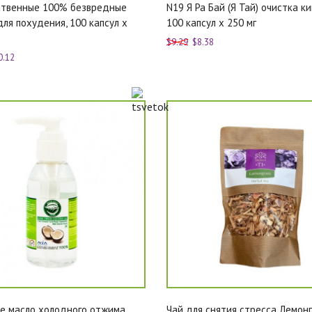
ственные 100% безвредные
N19 Я Ра Бай (Я Тай) очистка к
для похудения, 100 капсул x
100 капсул x 250 мг
$9.29
$8.38
0.12
е масло холодного отжима
Чай для снятия стресса Лемон