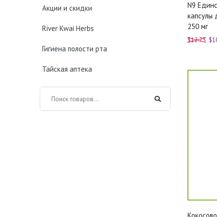
N9 Един
Акции и скидки
капсулы 
250 мг
River Kwai Herbs
$12.73
$1
Гигиена полости рта
Тайская аптека
Кокосово