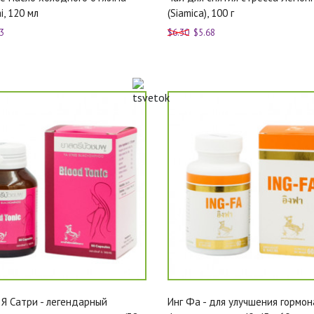
i, 120 мл
(Siamica), 100 г
3
$6.30
$5.68
 Я Сатри - легендарный
Инг Фа - для улучшения гормон