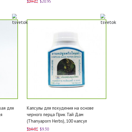
$23.22
$20.95
кая для
Капсулы для похудения на основе
ия
черного перца Прик Тай Дам
(Thanyaporn Herbs), 100 капсул
$10.31
$9.30