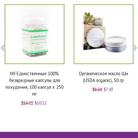
N9 Единственные 100%
Органическое масло Ши
безвредные капсулы для
(USDA organic), 50 гр
похудения, 100 капсул x 250
$8.24
$7.43
мг
$12.73
$10.12