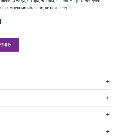
авлением меда, сахара, молока, сливок. Мы рекомендуем
: со сгущенным молоком, не пожалеете!
РЗИНУ