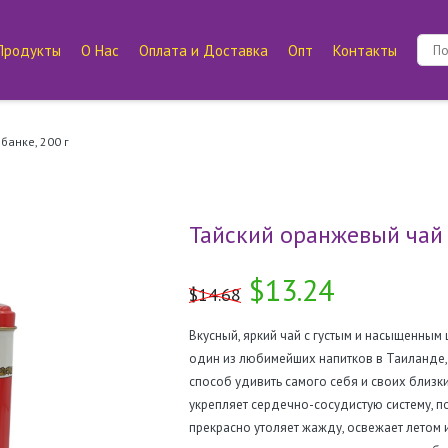
Продукты
О Нас
Оплата и Доставка
Опт
Контакты
банке, 200 г
Тайский оранжевый чай 
$13.24
$14.68
Вкусный, яркий чай с густым и насыщенным
один из любимейших напитков в Таиланде, 
способ удивить самого себя и своих близки
укрепляет сердечно-сосудистую систему, по
прекрасно утоляет жажду, освежает летом 