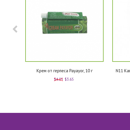
rawadee
Крем от герпеса Payayor, 10 г
N11 Кап
$4.05
$3.65