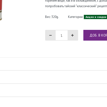
горячем виде, так и в охлажденном, с доб
попробовать тайский “классический” рецепт
Вес: 320g.
Категории:
Акции и скидки
ДОБ. В КО