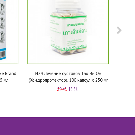
ke Brand
N24 Лечение суставов Тао Эн Он
Травян
15 мл
(Хондропротектор), 100 капсул x 250 мг
бани и 
$9.43
$8.51