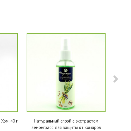
Хом, 40 г
Натуральный спрэй c экстрактом
Бо Ч
лемонграсс для защиты от комаров
тайский