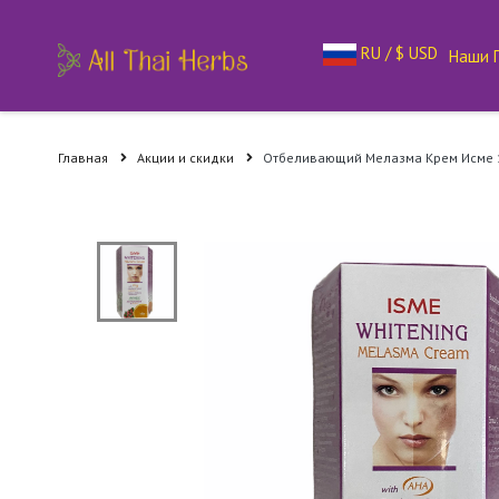
RU / $ USD
Наши 
Главная
Акции и скидки
Отбеливающий Мелазма Крем Исме 